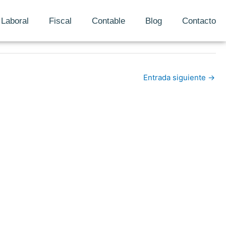
Laboral
Fiscal
Contable
Blog
Contacto
Entrada siguiente
→