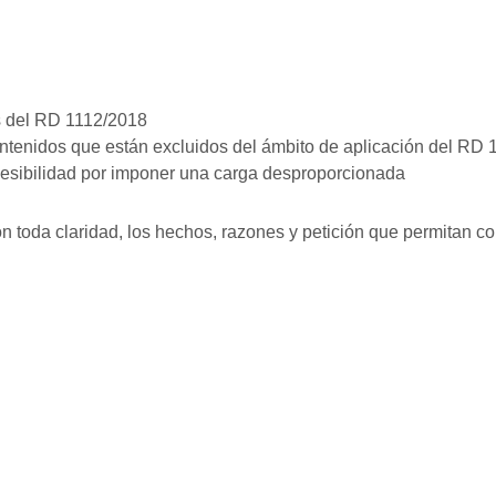
os del RD 1112/2018
ontenidos que están excluidos del ámbito de aplicación del RD 1
ccesibilidad por imponer una carga desproporcionada
on toda claridad, los hechos, razones y petición que permitan con
 queja, ésta hubiera sido desestimada, no se estuviera de acuer
esada podrá iniciar una reclamación. Igualmente se podrá iniciar
ia Genérica de la Sede electrónica del Ministerio de Asuntos Ec