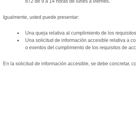
872 de 9 a 14 horas de lunes a viernes.
Igualmente, usted puede presentar:
Una queja relativa al cumplimiento de los requisit
Una solicitud de información accesible relativa a c
o exentos del cumplimiento de los requisitos de a
En la solicitud de información accesible, se debe concretar, c
Procedimiento de aplicación
Si una vez realizada una solicitud de información accesible o
requisitos contemplados en el artículo 12.5, la persona inter
de veinte días hábiles sin haber obtenido respuesta.
La reclamación puede ser presentada través del de la Instanc