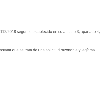
112/2018 según lo establecido en su artículo 3, apartado 4,
statar que se trata de una solicitud razonable y legítima.
do con la decisión adoptada, o la respuesta no cumpliera los
 una reclamación en el caso de que haya trascurrido el plazo
onómicos y Transformación Digital, así como en el resto de